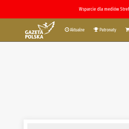
Wsparcie dla mediów Stre
Aktualne
Patronaty