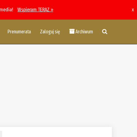
 media!
Wspieram TERAZ »
x
Prenumerata
Zaloguj się
Archiwum