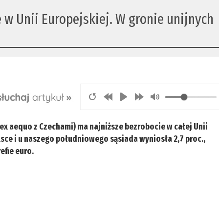
 w Unii Europejskiej. W gronie unijnych
x aequo z Czechami) ma najniższe bezrobocie w całej Unii
lsce i u naszego południowego sąsiada wyniosła 2,7 proc.,
refie euro.