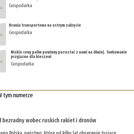
Gospodarka
Branża transportowa na ostrym zakręcie
Gospodarka
Niskie ceny paliw powinny pozostać z nami na dłużej. Tankowanie
przyjazne dla kieszeni
Gospodarka
W tym numerze
 bezradny wobec ruskich rakiet i dronów
zego Polska, państwo, które od kilku lat obserwuje tysiące