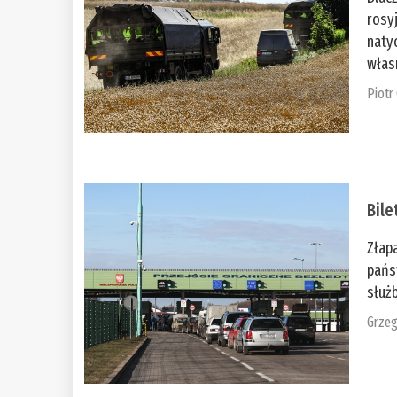
rosy
naty
włas
Piotr
Bile
Złap
pańs
służb
Grzeg