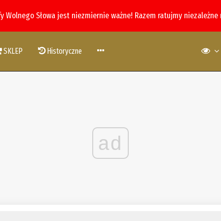
fy Wolnego Słowa jest niezmiernie ważne! Razem ratujmy niezależne
SKLEP
Historyczne
ad