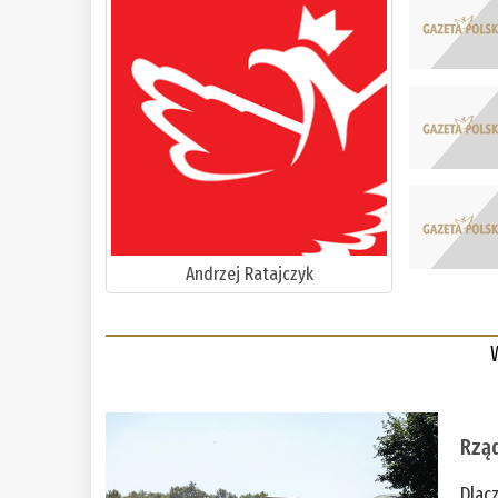
Andrzej Ratajczyk
Rząd
Dlac