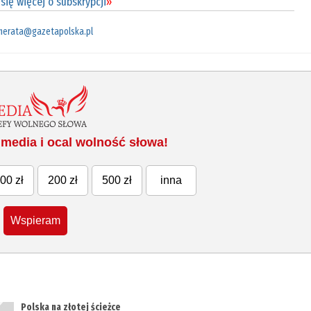
się więcej o subskrypcji
»
merata@gazetapolska.pl
media i ocal wolność słowa!
00 zł
200 zł
500 zł
inna
Wspieram
Polska na złotej ścieżce