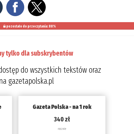
pozostało do przeczytania: 88%
ny tylko dla subskrybentów
dostęp do wszystkich tekstów oraz
 na gazetapolska.pl
e
Gazeta Polska - na 1 rok
340 zł
rocznie