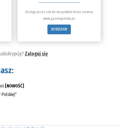
Dostęp przez rok do wszystkich treści serwisu
www.gazetapolska.pl.
WYBIERAM
 subskrypcję?
Zaloguj się
asz:
teś
[NOWOŚĆ]
 Polskiej"