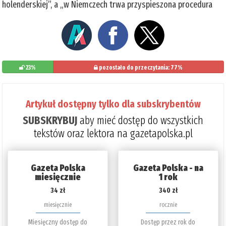
holenderskiej”, a „w Niemczech trwa przyspieszona procedura
23%
pozostało do przeczytania: 77%
Artykuł dostępny tylko dla subskrybentów
SUBSKRYBUJ
aby mieć dostęp do wszystkich
tekstów oraz lektora na gazetapolska.pl
Gazeta Polska
Gazeta Polska - na
miesięcznie
1 rok
34 zł
340 zł
miesięcznie
rocznie
Miesięczny dostęp do
Dostęp przez rok do