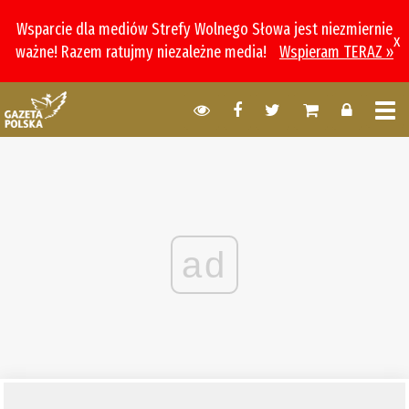
Wsparcie dla mediów Strefy Wolnego Słowa jest niezmiernie
x
ważne! Razem ratujmy niezależne media!
Wspieram TERAZ »
ad