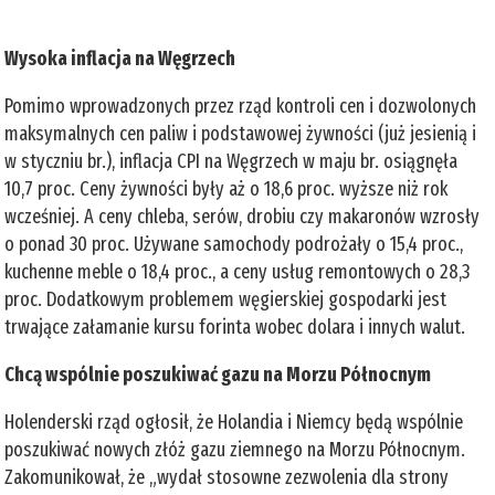
Wysoka inflacja na Węgrzech
Pomimo wprowadzonych przez rząd kontroli cen i dozwolonych
maksymalnych cen paliw i podstawowej żywności (już jesienią i
w styczniu br.), inflacja CPI na Węgrzech w maju br. osiągnęła
10,7 proc. Ceny żywności były aż o 18,6 proc. wyższe niż rok
wcześniej. A ceny chleba, serów, drobiu czy makaronów wzrosły
o ponad 30 proc. Używane samochody podrożały o 15,4 proc.,
kuchenne meble o 18,4 proc., a ceny usług remontowych o 28,3
proc. Dodatkowym problemem węgierskiej gospodarki jest
trwające załamanie kursu forinta wobec dolara i innych walut.
Chcą wspólnie poszukiwać gazu na Morzu Północnym
Holenderski rząd ogłosił, że Holandia i Niemcy będą wspólnie
poszukiwać nowych złóż gazu ziemnego na Morzu Północnym.
Zakomunikował, że „wydał stosowne zezwolenia dla strony