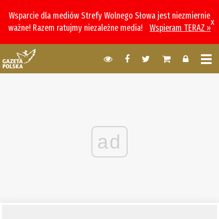
Wsparcie dla mediów Strefy Wolnego Słowa jest niezmiernie
x
ważne! Razem ratujmy niezależne media!
Wspieram TERAZ »
ad