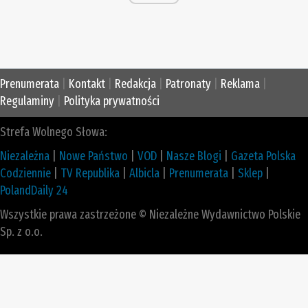
Prenumerata
|
Kontakt
|
Redakcja
|
Patronaty
|
Reklama
|
Regulaminy
|
Polityka prywatności
Strefa Wolnego Słowa:
Niezależna
|
Nowe Państwo
|
VOD
|
Nasze Blogi
|
Gazeta Polska
Codziennie
|
TV Republika
|
Albicla
|
Prenumerata
|
Sklep
|
PolandDaily 24
Wszystkie prawa zastrzeżone © Niezależne Wydawnictwo Polskie
Sp. z o.o.