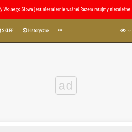
fy Wolnego Słowa jest niezmiernie ważne! Razem ratujmy niezależne
SKLEP
Historyczne
ad