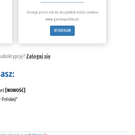
Dostęp przez rok do wszystkich treści serwisu
www.gazetapolska.pl.
WYBIERAM
 subskrypcję?
Zaloguj się
asz:
teś
[NOWOŚĆ]
 Polskiej"