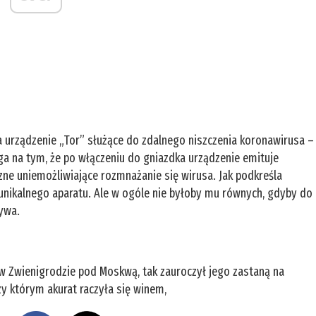
urządzenie „Tor” służące do zdalnego niszczenia koronawirusa –
ega na tym, że po włączeniu do gniazdka urządzenie emituje
 uniemożliwiające rozmnażanie się wirusa. Jak podkreśla
o unikalnego aparatu. Ale w ogóle nie byłoby mu równych, gdyby do
bywa.
w Zwienigrodzie pod Moskwą, tak zauroczył jego zastaną na
rzy którym akurat raczyła się winem,