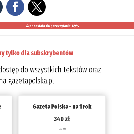
pozostało do przeczytania: 69%
ny tylko dla subskrybentów
dostęp do wszystkich tekstów oraz
 na gazetapolska.pl
e
Gazeta Polska - na 1 rok
340 zł
rocznie