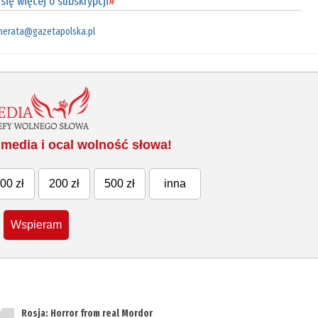
się więcej o subskrypcji
»
merata@gazetapolska.pl
media i ocal wolność słowa!
00 zł
200 zł
500 zł
inna
Wspieram
Rosja: Horror from real Mordor