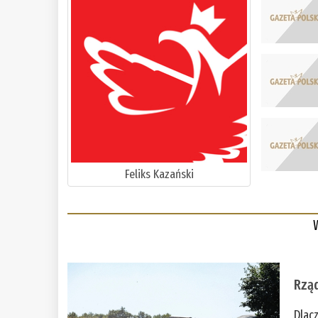
Feliks Kazański
Rząd
Dlac