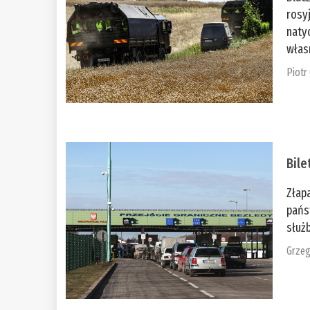
rosy
naty
włas
Piotr
Bile
Złap
pańs
służb
Grzeg