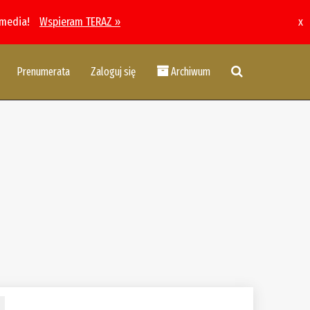
 media!
Wspieram TERAZ »
x
Prenumerata
Zaloguj się
Archiwum