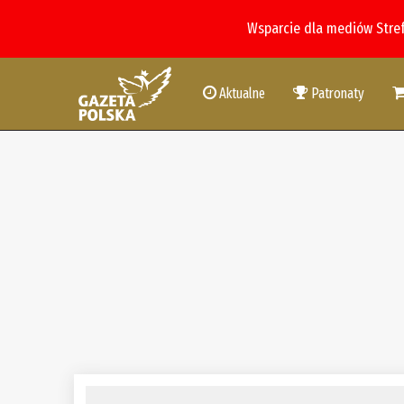
Wsparcie dla mediów Stre
Aktualne
Patronaty