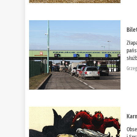
Bile
Złap
pańs
służb
Grzeg
Kar
Obse