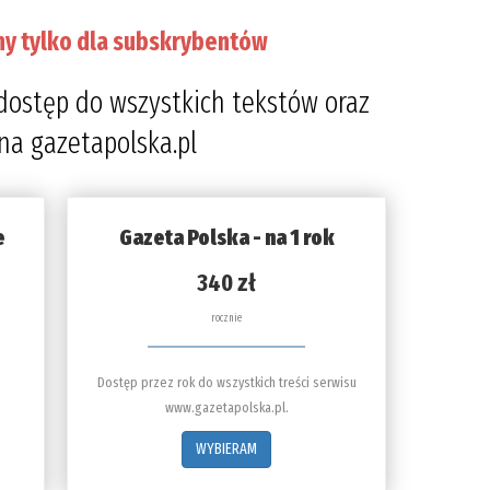
ny tylko dla subskrybentów
dostęp do wszystkich tekstów oraz
 na gazetapolska.pl
e
Gazeta Polska - na 1 rok
340 zł
rocznie
Dostęp przez rok do wszystkich treści serwisu
www.gazetapolska.pl.
WYBIERAM