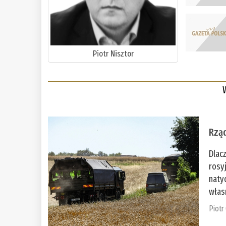
Piotr Nisztor
Rząd
Dlac
rosy
naty
włas
Piotr