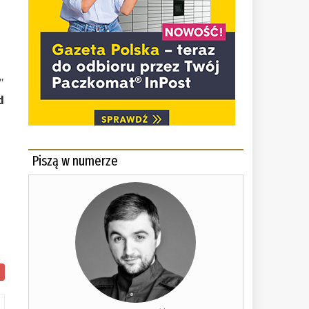
w
”
d
Piszą w numerze