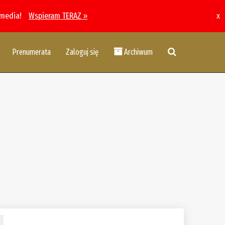
 media!
Wspieram TERAZ »
x
Prenumerata
Zaloguj się
Archiwum