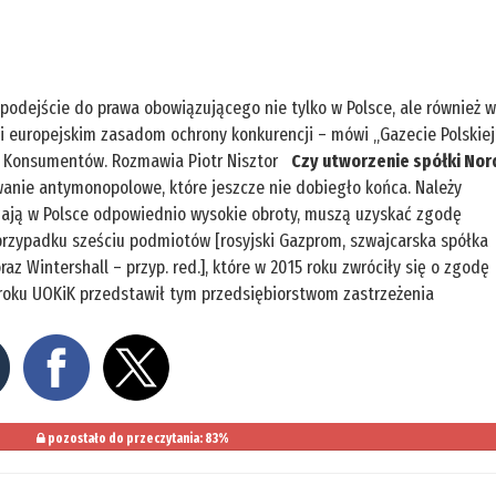
dejście do prawa obowiązującego nie tylko w Polsce, ale również 
i i europejskim zasadom ochrony konkurencji – mówi „Gazecie Polskiej
 i Konsumentów. Rozmawia Piotr Nisztor
Czy utworzenie spółki Nor
anie antymonopolowe, które jeszcze nie dobiegło końca. Należy
ągają w Polsce odpowiednio wysokie obroty, muszą uzyskać zgodę
 przypadku sześciu podmiotów [rosyjski Gazprom, szwajcarska spółka
oraz Wintershall – przyp. red.], które w 2015 roku zwróciły się o zgodę
roku UOKiK przedstawił tym przedsiębiorstwom zastrzeżenia
pozostało do przeczytania: 83%