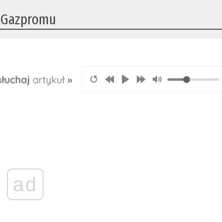
a Gazpromu
ad