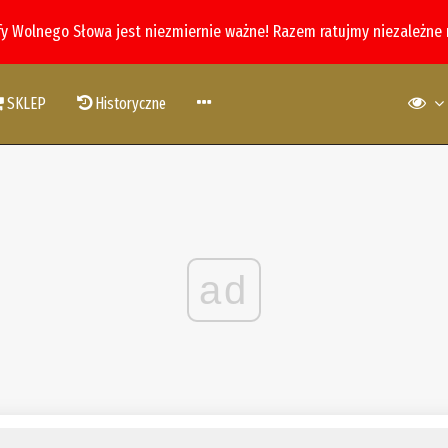
fy Wolnego Słowa jest niezmiernie ważne! Razem ratujmy niezależne
SKLEP
Historyczne
ad