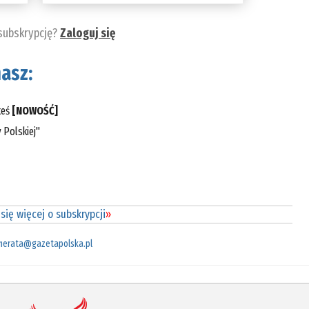
 subskrypcję?
Zaloguj się
asz:
teś
[NOWOŚĆ]
 Polskiej"
się więcej o subskrypcji
»
merata@gazetapolska.pl