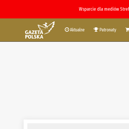
Wsparcie dla mediów Stre
Aktualne
Patronaty