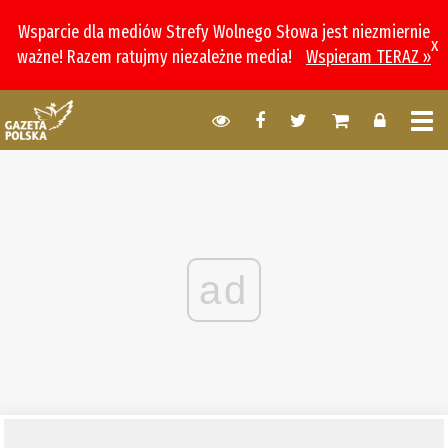
Wsparcie dla mediów Strefy Wolnego Słowa jest niezmiernie
x
ważne! Razem ratujmy niezależne media!
Wspieram TERAZ »
ad