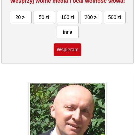
Wesprzyj wolne media i ocal wolność słowa!
20 zł
50 zł
100 zł
200 zł
500 zł
inna
Wspieram