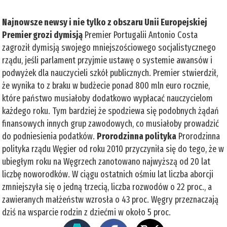
Najnowsze newsy i nie tylko z obszaru Unii Europejskiej
Premier grozi dymisją
Premier Portugalii Antonio Costa
zagroził dymisją swojego mniejszościowego socjalistycznego
rządu, jeśli parlament przyjmie ustawę o systemie awansów i
podwyżek dla nauczycieli szkół publicznych. Premier stwierdził,
że wynika to z braku w budżecie ponad 800 mln euro rocznie,
które państwo musiałoby dodatkowo wypłacać nauczycielom
każdego roku. Tym bardziej że spodziewa się podobnych żądań
finansowych innych grup zawodowych, co musiałoby prowadzić
do podniesienia podatków.
Prorodzinna polityka
Prorodzinna
polityka rządu Węgier od roku 2010 przyczyniła się do tego, że w
ubiegłym roku na Węgrzech zanotowano najwyższą od 20 lat
liczbę noworodków. W ciągu ostatnich ośmiu lat liczba aborcji
zmniejszyła się o jedną trzecią, liczba rozwodów o 22 proc., a
zawieranych małżeństw wzrosła o 43 proc. Węgry przeznaczają
dziś na wsparcie rodzin z dziećmi w około 5 proc.