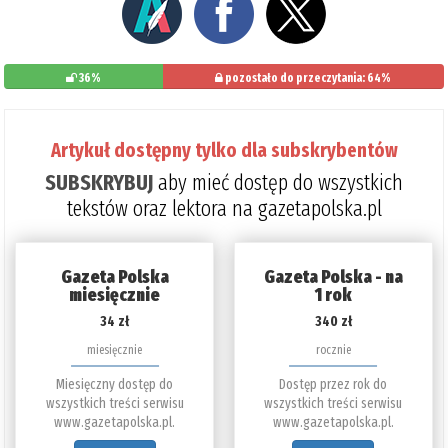
36%
pozostało do przeczytania: 64%
Artykuł dostępny tylko dla subskrybentów
SUBSKRYBUJ
aby mieć dostęp do wszystkich
tekstów oraz lektora na gazetapolska.pl
Gazeta Polska
Gazeta Polska - na
miesięcznie
1 rok
34 zł
340 zł
miesięcznie
rocznie
Miesięczny dostęp do
Dostęp przez rok do
wszystkich treści serwisu
wszystkich treści serwisu
www.gazetapolska.pl.
www.gazetapolska.pl.