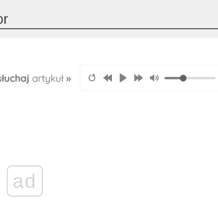
or
ad