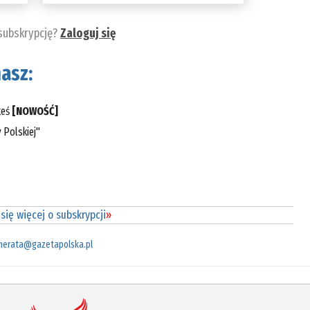
 subskrypcję?
Zaloguj się
asz:
teś
[NOWOŚĆ]
 Polskiej"
się więcej o subskrypcji
»
merata@gazetapolska.pl