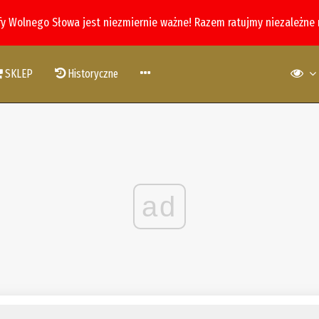
fy Wolnego Słowa jest niezmiernie ważne! Razem ratujmy niezależne
SKLEP
Historyczne
ad