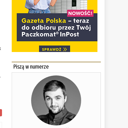
k
Piszą w numerze
.