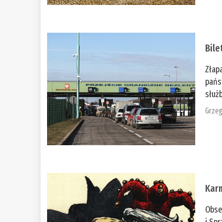
Bile
Złap
pańs
służb
Grzeg
Kar
Obse