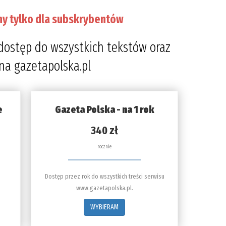
ny tylko dla subskrybentów
dostęp do wszystkich tekstów oraz
 na gazetapolska.pl
e
Gazeta Polska - na 1 rok
340 zł
rocznie
Dostęp przez rok do wszystkich treści serwisu
www.gazetapolska.pl.
WYBIERAM