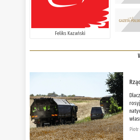
Feliks Kazański
Rząd
Dlac
rosy
naty
włas
Piotr