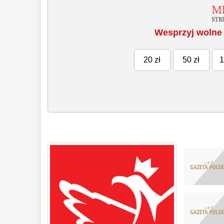
Wesprzyj wolne 
20 zł
50 zł
1