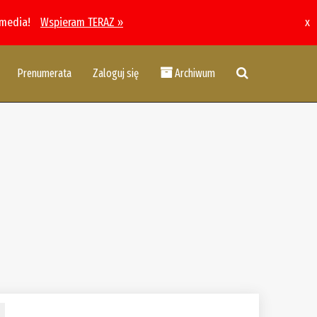
 media!
Wspieram TERAZ »
x
Prenumerata
Zaloguj się
Archiwum