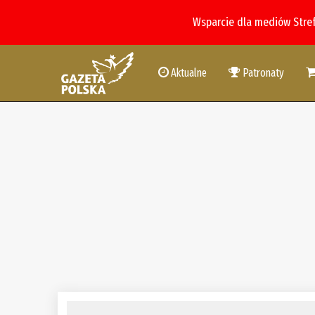
Wsparcie dla mediów Stre
Aktualne
Patronaty