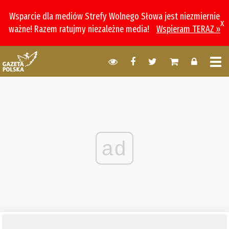
Wsparcie dla mediów Strefy Wolnego Słowa jest niezmiernie
x
ważne! Razem ratujmy niezależne media!
Wspieram TERAZ »
ad