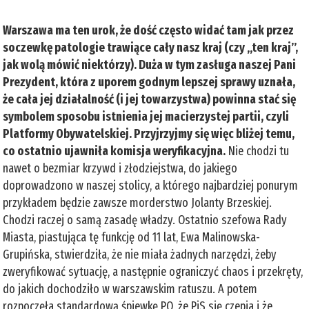
Warszawa ma ten urok, że dość często widać tam jak przez
soczewkę patologie trawiące cały nasz kraj (czy „ten kraj”,
jak wolą mówić niektórzy). Duża w tym zasługa naszej Pani
Prezydent, która z uporem godnym lepszej sprawy uznała,
że cała jej działalność (i jej towarzystwa) powinna stać się
symbolem sposobu istnienia jej macierzystej partii, czyli
Platformy Obywatelskiej. Przyjrzyjmy się więc bliżej temu,
co ostatnio ujawniła komisja weryfikacyjna.
Nie chodzi tu
nawet o bezmiar krzywd i złodziejstwa, do jakiego
doprowadzono w naszej stolicy, a którego najbardziej ponurym
przykładem będzie zawsze morderstwo Jolanty Brzeskiej.
Chodzi raczej o samą zasadę władzy. Ostatnio szefowa Rady
Miasta, piastująca tę funkcję od 11 lat, Ewa Malinowska-
Grupińska, stwierdziła, że nie miała żadnych narzędzi, żeby
zweryfikować sytuację, a następnie ograniczyć chaos i przekręty,
do jakich dochodziło w warszawskim ratuszu. A potem
rozpoczęła standardową śpiewkę PO, że PiS się czepia i że