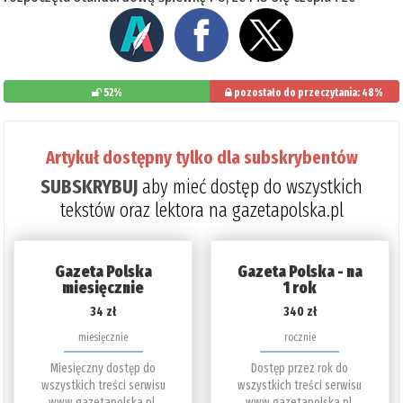
52%
pozostało do przeczytania: 48%
Artykuł dostępny tylko dla subskrybentów
SUBSKRYBUJ
aby mieć dostęp do wszystkich
tekstów oraz lektora na gazetapolska.pl
Gazeta Polska
Gazeta Polska - na
miesięcznie
1 rok
34 zł
340 zł
miesięcznie
rocznie
Miesięczny dostęp do
Dostęp przez rok do
wszystkich treści serwisu
wszystkich treści serwisu
www.gazetapolska.pl.
www.gazetapolska.pl.