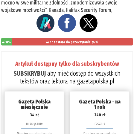
mocno w swe militarne zdolności, zmodernizowała swoje
wojskowe możliwości”. Kanada, Halifax Security Forum,
8%
pozostało do przeczytania: 92%
Artykuł dostępny tylko dla subskrybentów
SUBSKRYBUJ
aby mieć dostęp do wszystkich
tekstów oraz lektora na gazetapolska.pl
Gazeta Polska
Gazeta Polska - na
miesięcznie
1 rok
34 zł
340 zł
miesięcznie
rocznie
Miesięczny dostęp do
Dostęp przez rok do