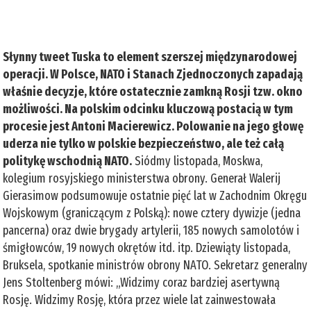
Słynny tweet Tuska to element szerszej międzynarodowej
operacji. W Polsce, NATO i Stanach Zjednoczonych zapadają
właśnie decyzje, które ostatecznie zamkną Rosji tzw. okno
możliwości. Na polskim odcinku kluczową postacią w tym
procesie jest Antoni Macierewicz. Polowanie na jego głowę
uderza nie tylko w polskie bezpieczeństwo, ale też całą
politykę wschodnią NATO.
Siódmy listopada, Moskwa,
kolegium rosyjskiego ministerstwa obrony. Generał Walerij
Gierasimow podsumowuje ostatnie pięć lat w Zachodnim Okręgu
Wojskowym (graniczącym z Polską): nowe cztery dywizje (jedna
pancerna) oraz dwie brygady artylerii, 185 nowych samolotów i
śmigłowców, 19 nowych okrętów itd. itp. Dziewiąty listopada,
Bruksela, spotkanie ministrów obrony NATO. Sekretarz generalny
Jens Stoltenberg mówi: „Widzimy coraz bardziej asertywną
Rosję. Widzimy Rosję, która przez wiele lat zainwestowała