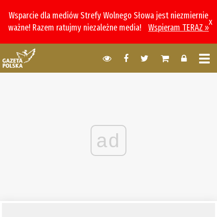
Wsparcie dla mediów Strefy Wolnego Słowa jest niezmiernie
x
ważne! Razem ratujmy niezależne media!
Wspieram TERAZ »
ad