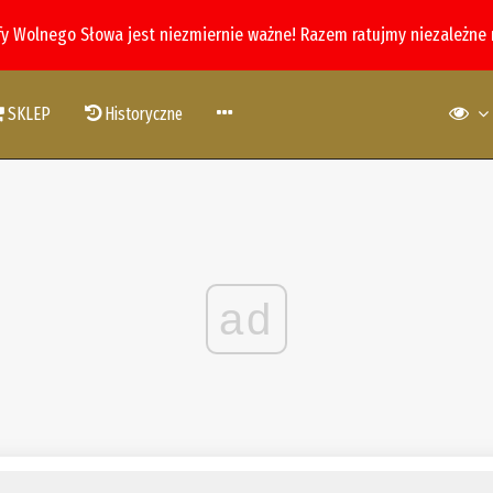
fy Wolnego Słowa jest niezmiernie ważne! Razem ratujmy niezależne
SKLEP
Historyczne
ad