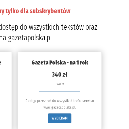
ny tylko dla subskrybentów
dostęp do wszystkich tekstów oraz
 na gazetapolska.pl
e
Gazeta Polska - na 1 rok
340 zł
rocznie
Dostęp przez rok do wszystkich treści serwisu
www.gazetapolska.pl.
WYBIERAM