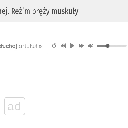
nej. Reżim pręży muskuły
ad