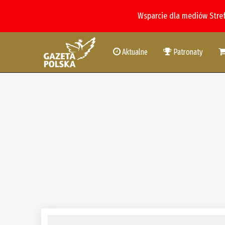
Wsparcie dla mediów Stre
Aktualne
Patronaty