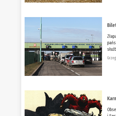
Bile
Złap
pańs
służb
Grzeg
Kar
Obse