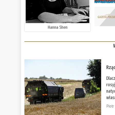
Hanna Shen
Rząd
Dlac
rosy
naty
włas
Piotr