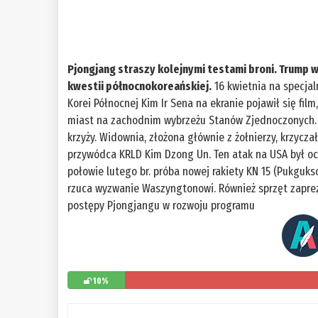
Pjongjang straszy kolejnymi testami broni. Trump 
kwestii północnokoreańskiej.
16 kwietnia na specjal
Korei Północnej Kim Ir Sena na ekranie pojawił się film
miast na zachodnim wybrzeżu Stanów Zjednoczonych. 
krzyży. Widownia, złożona głównie z żołnierzy, krzycza
przywódca KRLD Kim Dzong Un. Ten atak na USA był o
połowie lutego br. próba nowej rakiety KN 15 (Pukguks
rzuca wyzwanie Waszyngtonowi. Również sprzęt zapreze
postępy Pjongjangu w rozwoju programu
10%