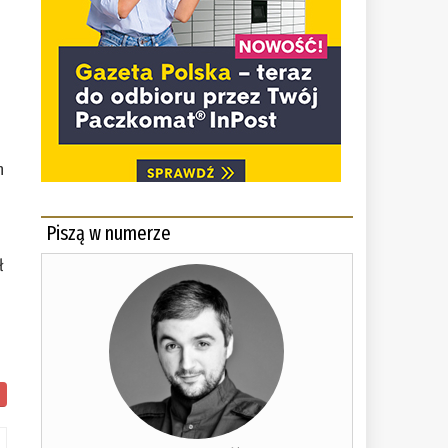
h
Piszą w numerze
ł