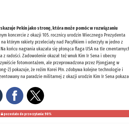
wskazuje Pekin jako stronę, która może pomóc w rozwiązaniu
nym koncercie z okazji 105. rocznicy urodzin Wiecznego Prezydenta
, na którym rakiety przeleciały nad Pacyfikiem i uderzyły w jedno z
Na końcu nagrania ukazała się płonąca flaga USA na tle cmentarnyc
ła z radości. Zadowolenie okazał też wnuk Kim Ir Sena i obecny
czywiście fotomontażem, ale przeprowadzona przez Pjongjang w
ong-2) pokazuje, że reżim Korei Płn. zdobywa kolejne technologie i
ntowany na paradzie militarnej z okazji urodzin Kim Ir Sena pokaza
pozostało do przeczytania: 90%