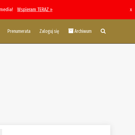
 media!
Wspieram TERAZ »
x
Prenumerata
Zaloguj się
Archiwum