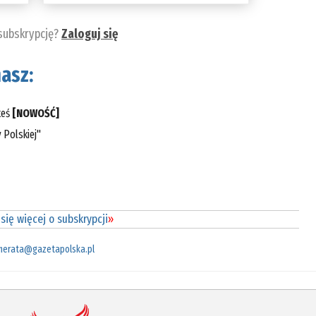
 subskrypcję?
Zaloguj się
asz:
teś
[NOWOŚĆ]
 Polskiej"
się więcej o subskrypcji
»
merata@gazetapolska.pl