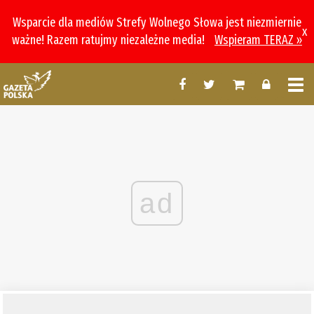
Wsparcie dla mediów Strefy Wolnego Słowa jest niezmiernie
x
ważne! Razem ratujmy niezależne media!
Wspieram TERAZ »
ad