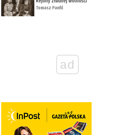
Rejony złudnej wolności
Tomasz Panfil
ad