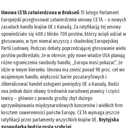
Umowa CETA zatwierdzona w Brukseli
15 lutego Parlament
Europejski przegłosował zatwierdzenie umowy CETA – o nowych
zasadach handlu krajów UE z Kanadą. Za ratyfikacją tej umowy
opowiedziało się 408 z blisko 700 posłów, którzy wzięli udział w
głosowaniu, w tym niemal wszyscy z chadeckiej Europejskiej
Partii Ludowej. Podczas debaty poprzedzającej głosowanie wielu
posłów podkreślało, że w okresie, gdy nowe władze USA planują
różne ograniczenia swobody handlu, „Europa musi pokazać”, że
idzie w innym kierunku. Umowa ma znieść ponad 98 proc. ceł we
wzajemnym handlu, większość barier pozataryfowych i
zliberalizować handel usługami pomiędzy UE a Kanadą. Budzi
ona jednak duże obawy środowisk narodowej prawicy i części
lewicy – głównie z powodu groźby zbyt dużego
uprzywilejowania międzynarodowych koncernów i wielkich firm
kosztem suwerenności państw Europy. CETA wymaga jeszcze
ratyfikacji przez parlamenty wszystkich krajów UE.
Brytyjska
gospodarka będzie rosła szybciej