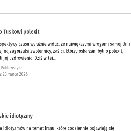
o Tuskowi polexit
rspektywy czasu wyraźnie widać, że największymi wrogami samej Unii
jej najzagorzalsi zwolennicy, zaś ci, którzy oskarżani byli o polexit,
li jej uzdrowienia. Dziś w tej...
:
Publicystyka
 z 25 marca 2026
skie idiotyzmy
a idiotyzmów na temat Iranu, które codziennie pojawiają się