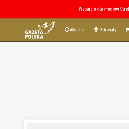
Wsparcie dla mediów Stre
Aktualne
Patronaty