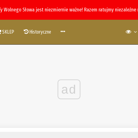
fy Wolnego Słowa jest niezmiernie ważne! Razem ratujmy niezależne
SKLEP
Historyczne
ad