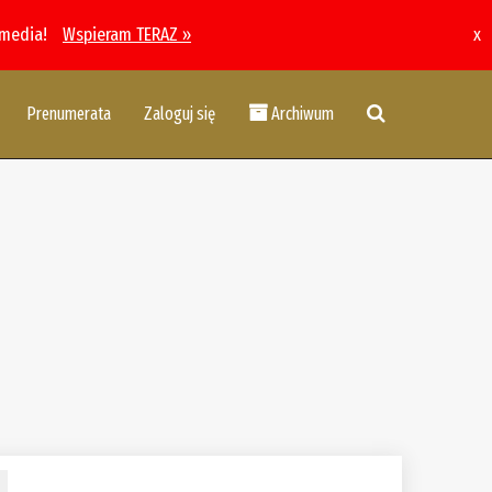
 media!
Wspieram TERAZ »
x
Prenumerata
Zaloguj się
Archiwum