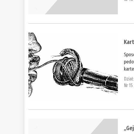
Kart
Spos
pedof
karte
Dział
Nr 15
„Ge