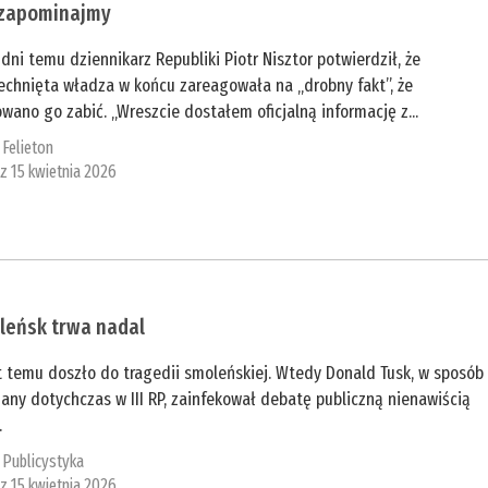
 zapominajmy
 dni temu dziennikarz Republiki Piotr Nisztor potwierdził, że
echnięta władza w końcu zareagowała na „drobny fakt”, że
wano go zabić. „Wreszcie dostałem oficjalną informację z...
:
Felieton
 z 15 kwietnia 2026
leńsk trwa nadal
t temu doszło do tragedii smoleńskiej. Wtedy Donald Tusk, w sposób
any dotychczas w III RP, zainfekował debatę publiczną nienawiścią
.
:
Publicystyka
 z 15 kwietnia 2026