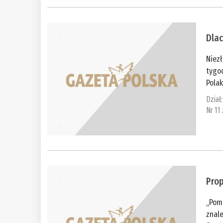
Dla
Niezł
tygod
Polak
Dział
Nr 11
Pro
„Pomo
znale