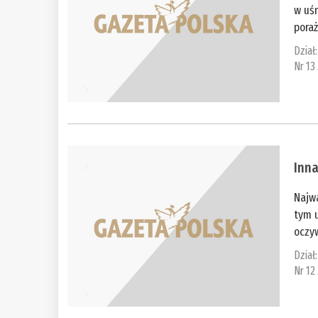
w uśm
poraż
Dział
Nr 13
Inna
Najwa
tym 
oczyw
Dział
Nr 12