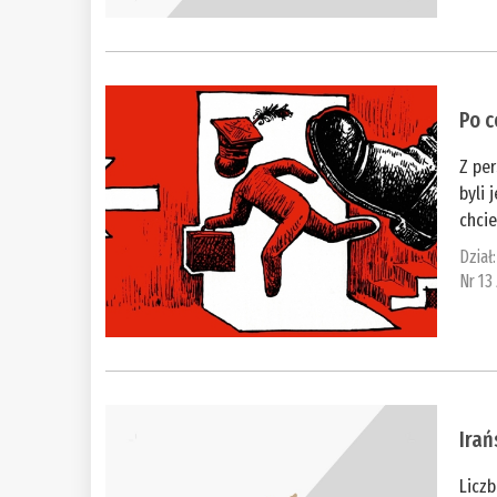
Po c
Z pe
byli 
chcie
Dział
Nr 13
Irań
Liczb