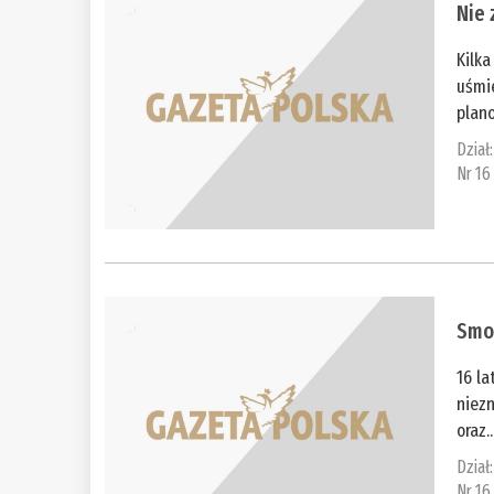
Nie
Kilka
uśmi
plano
Dział
Nr 16
Smo
16 la
niezn
oraz..
Dział
Nr 16