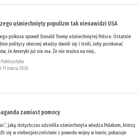
czego uśmiechnięty populizm tak nienawidzi USA
ego psikusa sprawił Donald Trump uśmiechniętej Polsce. Ostatnie
nie politycy obecnej władzy dwoili się i troili, żeby przekonać
ów, że Ameryki już nie ma. Że nie można na niej...
:
Publicystyka
 z 11 marca 2026
paganda zamiast pomocy
c”, jaką dotychczas udzieliła uśmiechnięta władza Polakom, którzy
źli się w niebezpieczeństwie z powodu wojny w Iranie, pokazuje