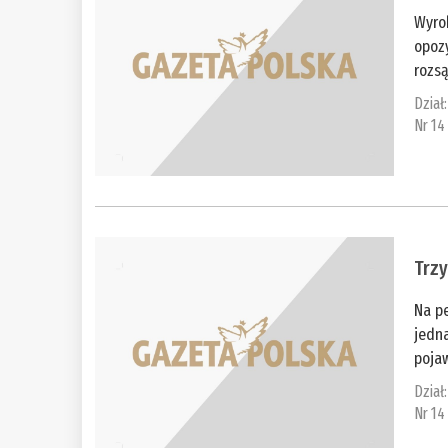
Wyro
opozy
rozsą
Dział
Nr 14
Trzy
Na pe
jedna
pojaw
Dział
Nr 14