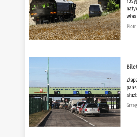
rosy
naty
włas
Piotr
Bile
Złap
pańs
służb
Grzeg