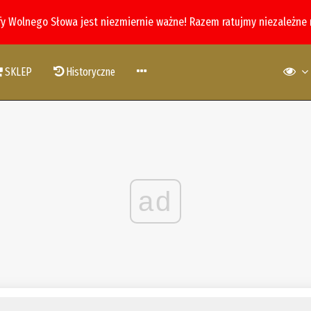
fy Wolnego Słowa jest niezmiernie ważne! Razem ratujmy niezależne
SKLEP
Historyczne
ad