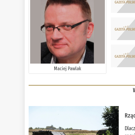
Maciej Pawlak
Rząd
Dlac