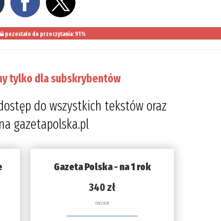
pozostało do przeczytania: 91%
ny tylko dla subskrybentów
dostęp do wszystkich tekstów oraz
 na gazetapolska.pl
e
Gazeta Polska - na 1 rok
340 zł
rocznie