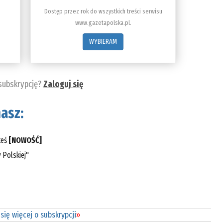
Dostęp przez rok do wszystkich treści serwisu
www.gazetapolska.pl.
WYBIERAM
 subskrypcję?
Zaloguj się
asz:
teś
[NOWOŚĆ]
 Polskiej"
się więcej o subskrypcji
»