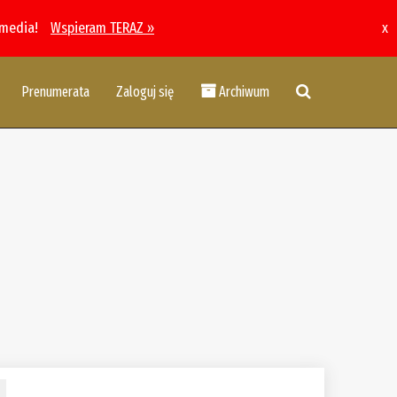
 media!
Wspieram TERAZ »
x
Prenumerata
Zaloguj się
Archiwum