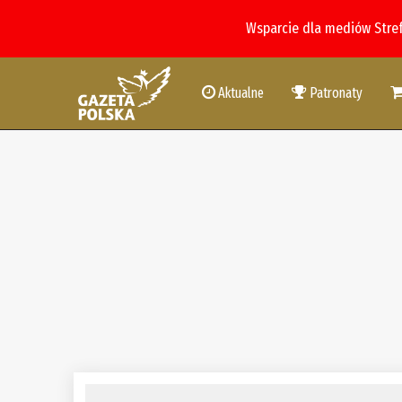
Wsparcie dla mediów Stre
Aktualne
Patronaty