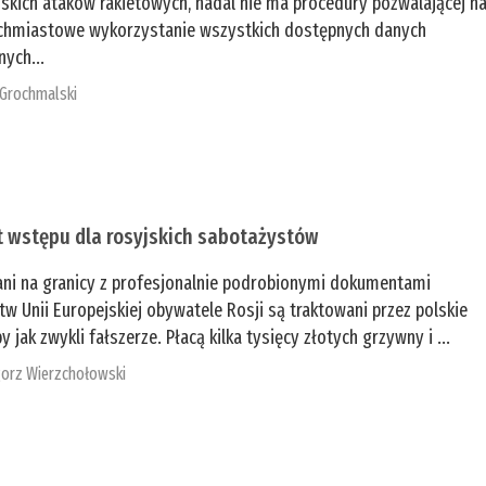
jskich ataków rakietowych, nadal nie ma procedury pozwalającej n
chmiastowe wykorzystanie wszystkich dostępnych danych
nych...
 Grochmalski
t wstępu dla rosyjskich sabotażystów
ani na granicy z profesjonalnie podrobionymi dokumentami
tw Unii Europejskiej obywatele Rosji są traktowani przez polskie
y jak zwykli fałszerze. Płacą kilka tysięcy złotych grzywny i ...
orz Wierzchołowski