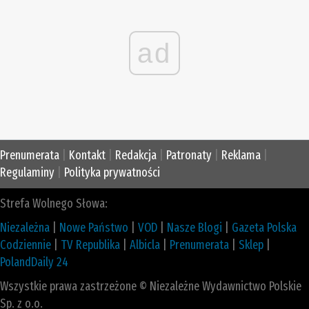
ad
Prenumerata
|
Kontakt
|
Redakcja
|
Patronaty
|
Reklama
|
Regulaminy
|
Polityka prywatności
Strefa Wolnego Słowa:
Niezależna
|
Nowe Państwo
|
VOD
|
Nasze Blogi
|
Gazeta Polska
Codziennie
|
TV Republika
|
Albicla
|
Prenumerata
|
Sklep
|
PolandDaily 24
Wszystkie prawa zastrzeżone © Niezależne Wydawnictwo Polskie
Sp. z o.o.