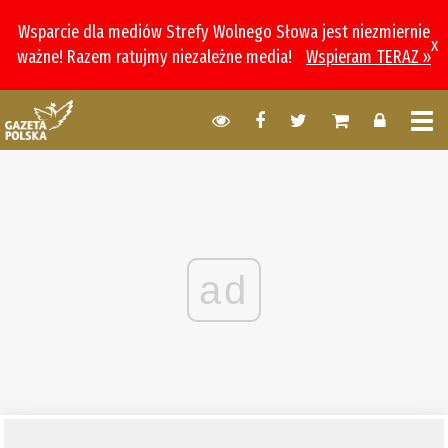
Wsparcie dla mediów Strefy Wolnego Słowa jest niezmiernie
x
ważne! Razem ratujmy niezależne media!
Wspieram TERAZ »
ad