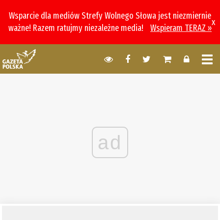
Wsparcie dla mediów Strefy Wolnego Słowa jest niezmiernie
x
ważne! Razem ratujmy niezależne media!
Wspieram TERAZ »
ad