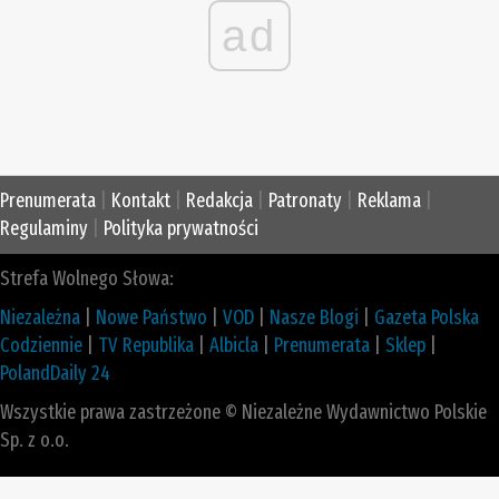
ad
Prenumerata
|
Kontakt
|
Redakcja
|
Patronaty
|
Reklama
|
Regulaminy
|
Polityka prywatności
Strefa Wolnego Słowa:
Niezależna
|
Nowe Państwo
|
VOD
|
Nasze Blogi
|
Gazeta Polska
Codziennie
|
TV Republika
|
Albicla
|
Prenumerata
|
Sklep
|
PolandDaily 24
Wszystkie prawa zastrzeżone © Niezależne Wydawnictwo Polskie
Sp. z o.o.