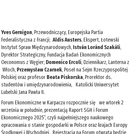
Yves Gernigon
, Przewodniczący, Europejska Partia
Federalistyczna z Francji;
Aldis Austers
, Ekspert, Łotewski
Instytut Spraw Międzynarodowych,
István Loránd Szakáli
,
Dyrektor Strategiczny, Fundacja Badań Ekonomicznych
Oeconomus z Węgier;
Domenico Ercoli
, Dziennikarz, Lanterna z
Włoch,
Przemysław Czarnek
, Poseł na Sejm Rzeczypospolitej
Polskiej oraz profesor
Beata Piskorska
, Prorektor ds.
studentów i umiędzynarodowienia, Katolicki Uniwersytet
Lubelski Jana Pawła II.
Forum Ekonomiczne w Karpaczu rozpocznie się we wtorek 2
września w południe, prezentacją Raport SGH i Forum
Ekonomicznego 2025”, czyli najpełniejszego naukowego
opracowania o stanie gospodarki w Polsce oraz krajach Europy
Środkowej i Wschodniej. Rejestracja na Forum otwrata będzie