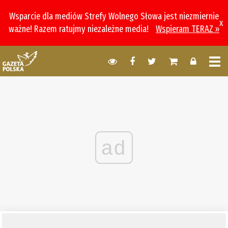
Wsparcie dla mediów Strefy Wolnego Słowa jest niezmiernie
x
ważne! Razem ratujmy niezależne media!
Wspieram TERAZ »
ad