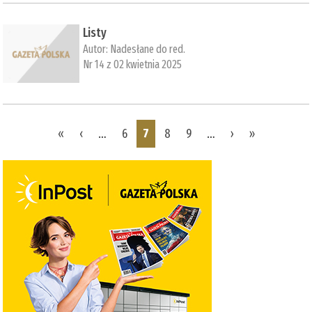
Listy
Autor:
Nadesłane do red.
Nr 14 z 02 kwietnia 2025
Pages
«
‹
…
6
7
8
9
…
›
»