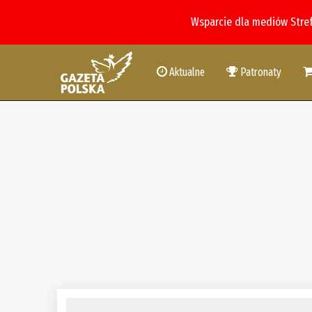
Wsparcie dla mediów Stre
Aktualne
Patronaty