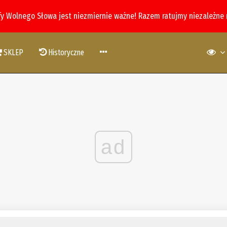
fy Wolnego Słowa jest niezmiernie ważne! Razem ratujmy niezależne
SKLEP
Historyczne
ad