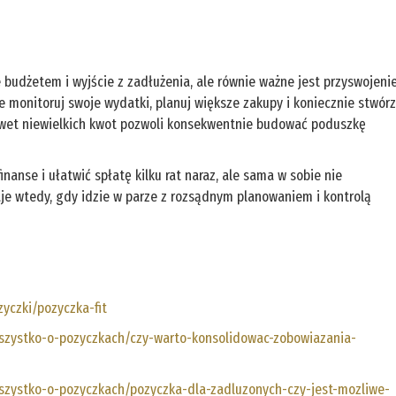
 budżetem i wyjście z zadłużenia, ale równie ważne jest przyswojeni
 monitoruj swoje wydatki, planuj większe zakupy i koniecznie stwór
awet niewielkich kwot pozwoli konsekwentnie budować poduszkę
nse i ułatwić spłatę kilku rat naraz, ale sama w sobie nie
aje wtedy, gdy idzie w parze z rozsądnym planowaniem i kontrolą
zyczki/pozyczka-fit
wszystko-o-pozyczkach/czy-warto-konsolidowac-zobowiazania-
wszystko-o-pozyczkach/pozyczka-dla-zadluzonych-czy-jest-mozliwe-