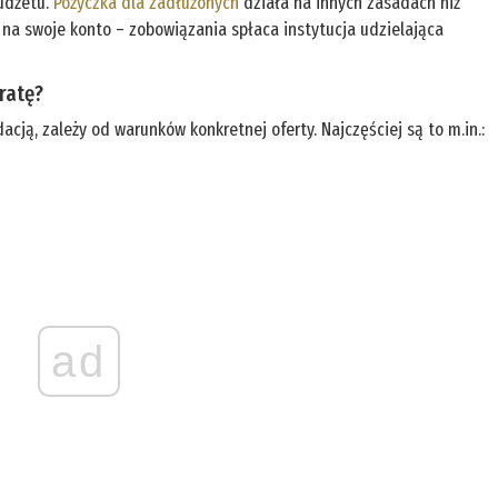
budżetu.
Pożyczka dla zadłużonych
działa na innych zasadach niż
w na swoje konto – zobowiązania spłaca instytucja udzielająca
ratę?
cją, zależy od warunków konkretnej oferty. Najczęściej są to m.in.:
ad