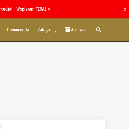
 media!
Wspieram TERAZ »
x
Prenumerata
Zaloguj się
Archiwum