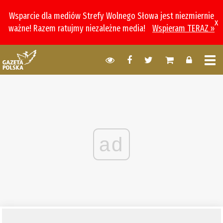
Wsparcie dla mediów Strefy Wolnego Słowa jest niezmiernie
x
ważne! Razem ratujmy niezależne media!
Wspieram TERAZ »
ad