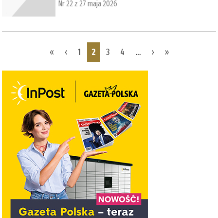
Nr 22 z 27 maja 2026
Pages
«
‹
1
2
3
4
…
›
»