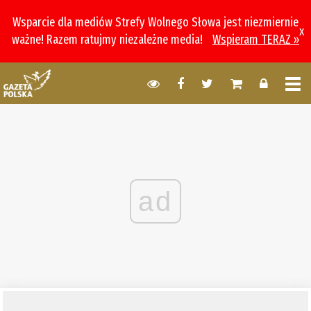
Wsparcie dla mediów Strefy Wolnego Słowa jest niezmiernie
x
ważne! Razem ratujmy niezależne media!
Wspieram TERAZ »
ad