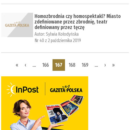
Homozbrodnia czy homospektakl? Miasto
zdefiniowane przez zbrodnię, teatr
definiowany przez tęczę
Autor:
Sylwia Kołodyńska
Nr 40 z 2 października 2019
Pages
«
‹
…
166
167
168
169
…
›
»