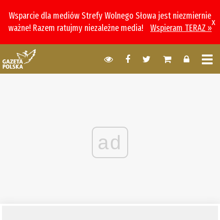
Wsparcie dla mediów Strefy Wolnego Słowa jest niezmiernie
x
ważne! Razem ratujmy niezależne media!
Wspieram TERAZ »
ad