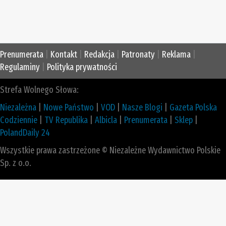
Prenumerata
|
Kontakt
|
Redakcja
|
Patronaty
|
Reklama
|
Regulaminy
|
Polityka prywatności
Strefa Wolnego Słowa:
Niezależna
|
Nowe Państwo
|
VOD
|
Nasze Blogi
|
Gazeta Polska
Codziennie
|
TV Republika
|
Albicla
|
Prenumerata
|
Sklep
|
PolandDaily 24
Wszystkie prawa zastrzeżone © Niezależne Wydawnictwo Polskie
Sp. z o.o.