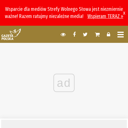
Wsparcie dla mediów Strefy Wolnego Słowa jest niezmiernie
x
ważne! Razem ratujmy niezależne media!
Wspieram TERAZ »
ad