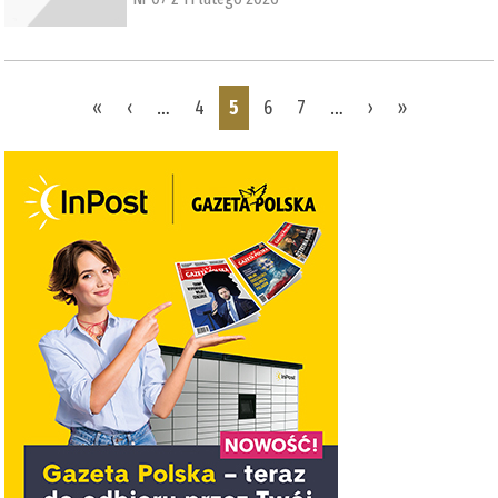
Pages
«
‹
…
4
5
6
7
…
›
»